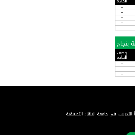
المادة
-
-
-
-
-
وصف
المادة
-
-
-
اء التطبيقية هي جامعة حكومية متميزة تأسست بموجب إرادة ملكية سامية في 22 أغسطس 1996. بدأ التدريس في جامعة البلقاء التطبيقية