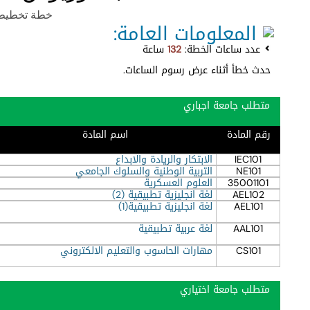
خطة تخطيط وادا
المعلومات العامة:
عدد ساعات الخطة:
132
ساعة
حدث خطأ أثناء عرض رسوم الساعات.
متطلب جامعة اجباري
رقم المادة
اسم المادة
IEC101
الابتكار والريادة والابداع
NE101
التربية الوطنية والسلوك الجامعي
35001101
العلوم العسكرية
AEL102
لغة انجليزية تطبيقية (2)
AEL101
لغة انجليزية تطبيقية(1)
AAL101
لغة عربية تطبيقية
CS101
مهارات الحاسوب والتعليم الالكتروني
متطلب جامعة اختياري