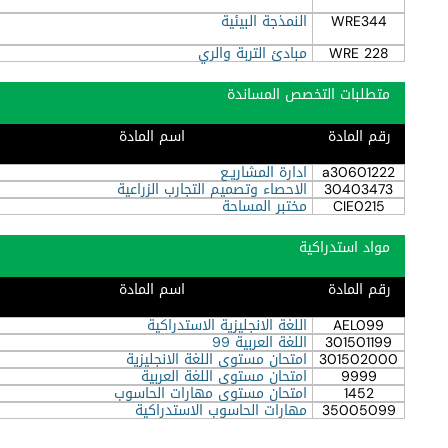
WRE344
النمذجة البيئية
WRE 228
مبادئ التربة والري
متطلبات التخصص المساندة
رقم المادة
اسم المادة
a30601222
ادارة المشاريـع
30403473
الاحصاء وتصميم التجارب الزراعية
CIE0215
مختبر المساحة
مواد استدراكية
رقم المادة
اسم المادة
AEL099
اللغة الانجليزية الاستدراكية
301501199
اللغة العربية 99
301502000
امتحان مستوى اللغة الانجليزية
9999
امتحان مستوى اللغة العربية
1452
امتحان مستوى مهارات الحاسوب
35005099
مهارات الحاسوب الاستدراكية