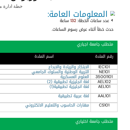
خطة ادارة موارد 
المعلومات العامة:
عدد ساعات الخطة:
132
ساعة
حدث خطأ أثناء عرض رسوم الساعات.
متطلب جامعة اجباري
رقم المادة
اسم المادة
IEC101
الابتكار والريادة والابداع
NE101
التربية الوطنية والسلوك الجامعي
35001101
العلوم العسكرية
AEL102
لغة انجليزية تطبيقية (2)
AEL101
لغة انجليزية تطبيقية(1)
AAL101
لغة عربية تطبيقية
CS101
مهارات الحاسوب والتعليم الالكتروني
متطلب جامعة اختياري