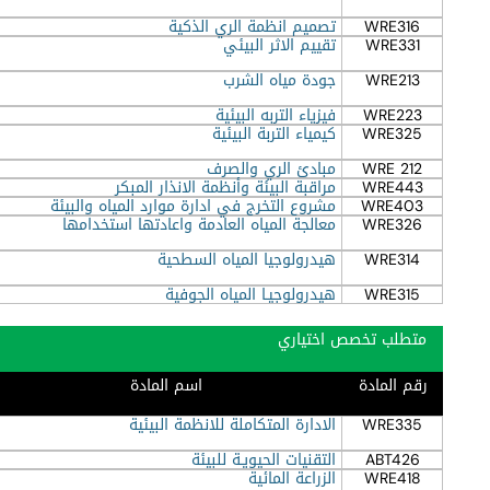
WRE316
تصميم انظمة الري الذكية
WRE331
تقييم الاثر البيئي
WRE213
جودة مياه الشرب
WRE223
فيزياء التربه البيئية
WRE325
كيمياء التربة البيئية
WRE 212
مبادئ الري والصرف
WRE443
مراقبة البيئة وأنظمة الانذار المبكر
WRE403
مشروع التخرج في ادارة موارد المياه والبيئة
WRE326
معالجة المياه العادمة واعادتها استخدامها
WRE314
هيدرولوجيا المياه السطحية
WRE315
هيدرولوجيـا المياه الجوفية
متطلب تخصص اختياري
رقم المادة
اسم المادة
WRE335
الادارة المتكاملة للانظمة البيئية
ABT426
التقنيات الحيويـة للبيئة
WRE418
الزراعة المائية