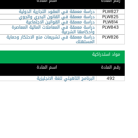
رقم المادة
اسم المادة
PLW827
دراسة معمقة في العقود التجارية الدولية
PLW825
دراسة معمقة في القانون البحري والجوي
PLW814
دراسة معمقة في القوانين الاجتماعية
PLW843
دراسة معمقة في المعاملات المالية المعاصرة
وأحكامها الشرعية
PLW826
دراسة معمقة في تشريعات منع الاحتكار وحماية
المستهلك
مواد استدراكية
رقم المادة
اسم المادة
492
البرنامج التأهيلي للغة الانجليزية