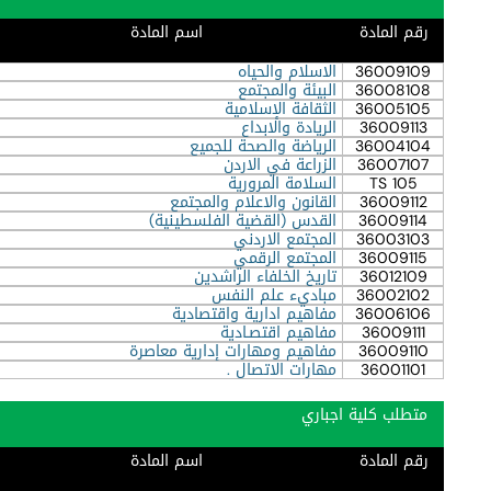
رقم المادة
اسم المادة
36009109
الاسلام والحياه
36008108
البيئة والمجتمع
36005105
الثقافة الإسلامية
36009113
الريادة والابداع
36004104
الرياضة والصحة للجميع
36007107
الزراعة في الاردن
TS 105
السلامة المرورية
36009112
القانون والاعلام والمجتمع
36009114
القدس (القضية الفلسطينية)
36003103
المجتمع الاردني
36009115
المجتمع الرقمي
36012109
تاريخ الخلفاء الراشدين
36002102
مباديء علم النفس
36006106
مفاهيم ادارية واقتصادية
36009111
مفاهيم اقتصـادية
36009110
مفاهيم ومهارات إدارية معاصرة
36001101
مهارات الاتصال .
متطلب كلية اجباري
رقم المادة
اسم المادة