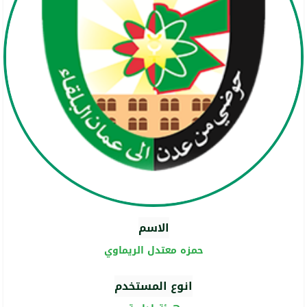
الاسم
حمزه معتدل الريماوي
انوع المستخدم