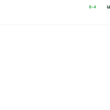
ا
8-4