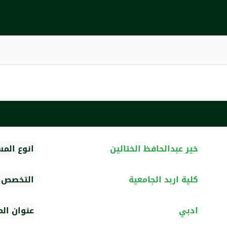
خير عبدالحافظ الختالين
انوع الم
كلية اربد الجامعية
التخصص ا
ادبي
عنوان ال