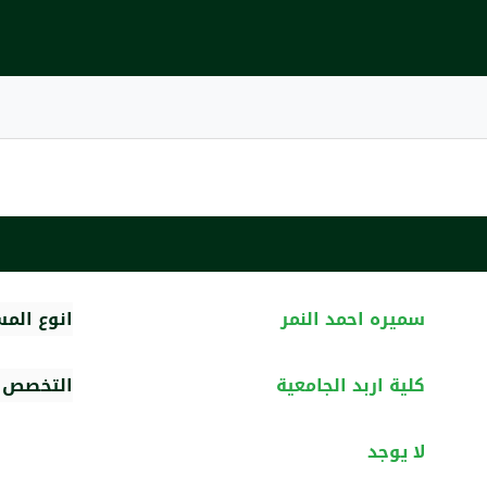
سميره احمد النمر
انوع الم
كلية اربد الجامعية
التخصص ا
لا يوجد