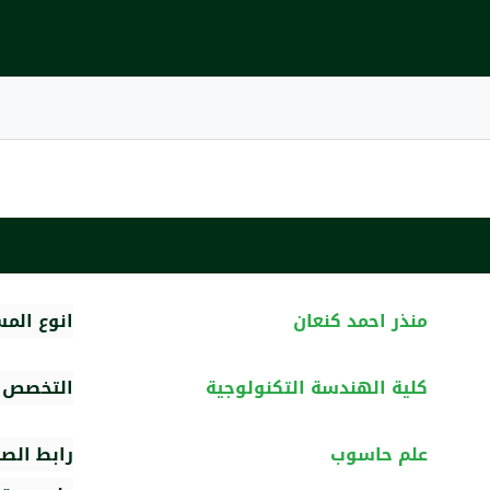
منذر احمد كنعان
انوع الم
كلية الهندسة التكنولوجية
التخصص ا
علم حاسوب
رابط الص