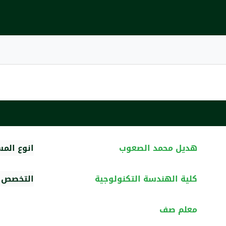
هديل محمد الصعوب
انوع الم
كلية الهندسة التكنولوجية
التخصص ا
معلم صف