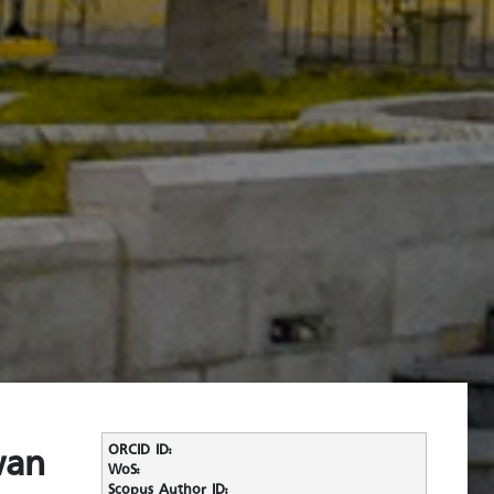
wan
ORCID ID:
WoS:
Scopus Author ID: