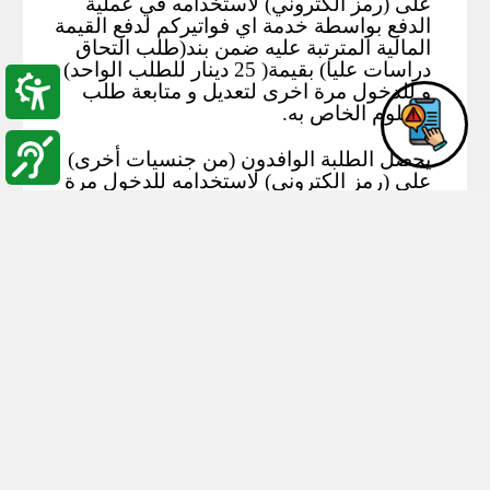
على (رمز الكتروني) لاستخدامه في عملية
الدفع بواسطة خدمة اي فواتيركم لدفع القيمة
المالية المترتبة عليه ضمن بند(طلب التحاق
دراسات عليا) بقيمة( 25 دينار للطلب الواحد)
و للدخول مرة اخرى لتعديل و متابعة طلب
الدبلوم الخاص به.
يحصل الطلبة الوافدون (من جنسيات أخرى)
على (رمز الكتروني) لاستخدامه للدخول مرة
اخرى لتعديل و متابعة طلب الدبلوم الخاص
بهم, و يتم دفع رسوم طلب الالتحاق و البالغة
(200 دولارا) من خلال حوالة بنكية تظهر
تفاصيلها بعد اتمام عملية التسجيل .
ملاحظة1: في حال وجود اي استفسار الرجاء التواصل
على الارقام الفرعية التالية (3202 , 3217 , 3857) ....