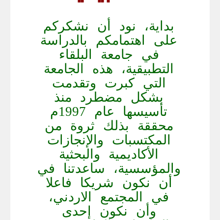
بداية، نود أن نشكركم
على اهتمامكم بالدراسة
في جامعة البلقاء
التطبيقية، هذه الجامعة
التي كبرت وتقدمت
بشكل مضطرد منذ
تأسيسها عام 1997م
محققة بذلك ثروة من
المكتسبات والإنجازات
الأكاديمية والبحثية
والمؤسسية، ساعدتنا في
أن نكون شريكا فاعلا
في المجتمع الاردني،
وأن نكون إحدى