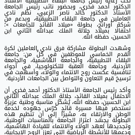
تحت رعاية رئيس جامعة البلقاء التطبيقية الأستاذ
الدكتور أحمد فخري، وبحضور نائب رئيس الجامعة
الأستاذ الدكتور خالد ناصر الزعبي، نظّم نادي
العاملين في جامعة البلقاء التطبيقية، وبدعم من
شركة أورانج، بطولة «ميلاد القائد للجامعات »؛
احتفالًا بميلاد جلالة الملك عبدالله الثاني ابن
الحسين، حفظه الله.
وشهدت البطولة مشاركة فرق نادي العاملين لكرة
القدم الخماسي للموظفين في كلٍّ من: جامعة
البلقاء التطبيقية، والجامعة الهاشمية، والجامعة
الأردنية، وجامعة العقبة للتكنولوجيا، في أجواء
تنافسية عكست روح الانتماء والولاء، وأسهمت في
ترسيخ قيم التعاون والتواصل بين الجامعات الأردنية.
وأكد رئيس الجامعة الأستاذ الدكتور أحمد فخري أن
الاحتفال بميلاد القائد، جلالة الملك عبدالله الثاني
ابن الحسين، حفظه الله، يُشكّل مناسبة وطنية عزيزة
نستحضر فيها مسيرة قائدٍ كرّس جهوده لخدمة
الوطن والارتقاء به، مشيرًا إلى أن تنظيم هذه
البطولة يجسّد اعتزاز الجامعة بالمناسبات الوطنية،
وتجديدها لعهد الولاء والانتماء للقيادة الهاشمية،
ودعمها للأنشطة الرياضية التي تعزز الروح الإيجابية،