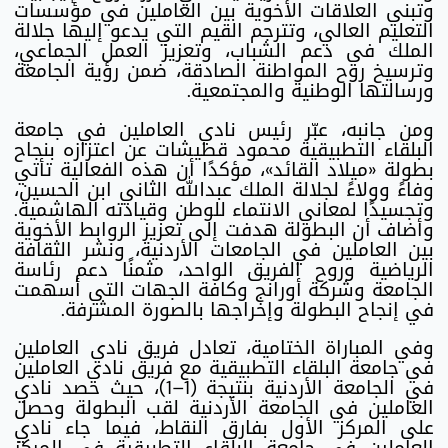
وتبني العلاقات الأخوية بين العاملين في مؤسسات
التعليم العالي، وتترجم القيم التي يدعو إليها جلالة
الملك في دعم الشباب، وتعزيز العمل الجماعي،
وترسيخ روح المواطنة الصادقة، ضمن رؤية الجامعة
ورسالتها الوطنية والمجتمعية.
ومن جانبه، عبّر رئيس نادي العاملين في جامعة
البلقاء التطبيقية محمود قطيشات عن اعتزازه بنجاح
بطولة «ميلاد القائد»، مؤكدًا أن هذه الفعالية تأتي
وفاءً وولاءً لجلالة الملك عبدالله الثاني ابن الحسين،
وتجسيدًا لمعاني الانتماء للوطن وقيادته الهاشمية.
وأضاف أن البطولة هدفت إلى تعزيز الروابط الأخوية
بين العاملين في الجامعات الأردنية، ونشر الثقافة
الرياضية وروح الفريق الواحد، مثمنًا دعم رئاسة
الجامعة وشركة أورانج وكافة الجهات التي أسهمت
في إنجاح البطولة وإخراجها بالصورة المشرفة.
وفي المباراة الختامية، تعادل فريق نادي العاملين
في جامعة البلقاء التطبيقية مع فريق نادي العاملين
في الجامعة الأردنية بنتيجة (1–1)، حيث حصد نادي
العاملين في الجامعة الأردنية لقب البطولة وحصل
على المركز الأول بفارق النقاط، فيما جاء نادي
العاملين في جامعة البلقاء التطبيقية في المركز