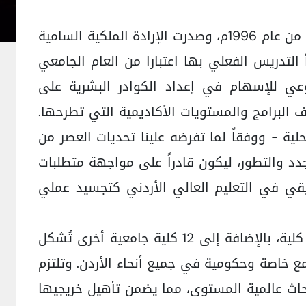
صدرت الإرادة الملكية السامية بتأسيس جامعة البلقاء التطبيقية بتاريخ 22 آب من عام 1996م، وصدرت الإرادة الملكية السامية
ى قانونها (قانون رقم 13 لسنة 1997 ) بتاريخ 25/3/1997، وبدأ التدريس الفعلي بها اعتبارا من العام الجامعي
 النوعي للإسهام في إعداد الكوادر البشرية على
لبرامج والمستويات الأكاديمية التي تطرحها.
ة - ووفقاً لما تفرضه علينا تحديات العصر من
دد والتطور، ليكون قادراً على مواجهة متطلبات
يقي في التعليم العالي الأردني كتجسيد عملي
يضم الحرم الجامعي الرئيسي لجامعة البلقاء التطبيقية في مدينة السلط 12 كلية، بالإضافة إلى 12 كلية جامعية أخرى تُشكل
ع أنحاء المملكة. كما تُشرف الجامعة على 51 كلية مجتمع خاصة وحكومية في جميع أنحاء الأردن. وتلتزم
حاث عالمية المستوى، مما يضمن تأهيل خريجيها