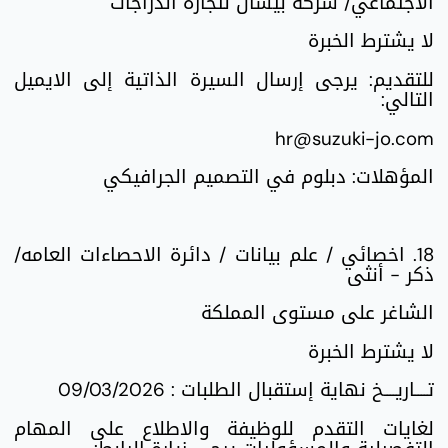
الاجتماعي/ شركة بيسان لتجارة الدراجات
لا يشترط الخبرة
للتقديم: يرجى إرسال السيرة الذاتية إلى الايميل
التالي:
hr@suzuki-jo.com
المؤهلات: دبلوم في التصميم الجرافيكي
18. اخصائي / علم بيانات / دائرة الاحصاءات العامه/
ذكر - أنثى
الشاغر على مستوى المملكة
لا يشترط الخبرة
تــــاريــــخ نهاية إستقبال الطلبات : 09/03/2026
لغايات التقدم للوظيفة والاطلاع على المهام