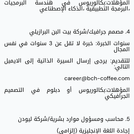
المؤهلات:بكالوريوس في هندسة البرمجيات
،البرمجة التطبيقية ،الذكاء الإصطناعي
4. مصمم جرافيك/شركة بيت البن البرازيلي
سنوات الخبرة: خبرة لا تقل عن 3 سنوات في نفس
المجال
للتقديم: يرجى إرسال السيرة الذاتية إلى الايميل
التالي:
career@bch-coffee.com
المؤهلات:بكالوريوس أو دبلوم في التصميم
الجرافيكي
5. محاسب ومسؤول موارد بشرية/شركة ليودن
إجادة اللغة الإنجليزية (إلزامي)