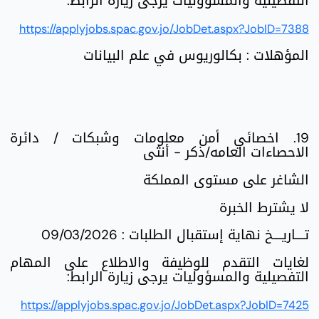
التفصيلية والمسؤوليات يرجى زيارة الرابط:
https://applyjobs.spac.gov.jo/JobDet.aspx?JobID=7388
المؤهلات : بكالوريوس في علم البيانات
19. اخصائي أمن معلومات وشبكات / دائرة
الاحصاءات العامه/ذكر - أنثى
الشاغر على مستوى المملكة
لا يشترط الخبرة
تــــاريــــخ نهاية إستقبال الطلبات : 09/03/2026
لغايات التقدم للوظيفة والاطلاع على المهام
التفصيلية والمسؤوليات يرجى زيارة الرابط:
https://applyjobs.spac.gov.jo/JobDet.aspx?JobID=7425