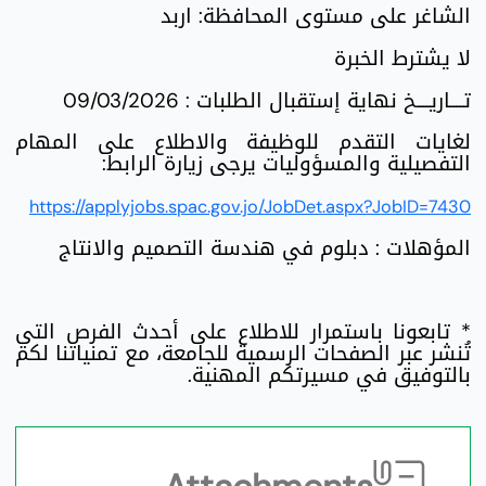
الشاغر على مستوى المحافظة: اربد
لا يشترط الخبرة
تــــاريــــخ نهاية إستقبال الطلبات : 09/03/2026
لغايات التقدم للوظيفة والاطلاع على المهام
التفصيلية والمسؤوليات يرجى زيارة الرابط:
https://applyjobs.spac.gov.jo/JobDet.aspx?JobID=7430
المؤهلات : دبلوم في هندسة التصميم والانتاج
* تابعونا باستمرار للاطلاع على أحدث الفرص التي
تُنشر عبر الصفحات الرسمية للجامعة، مع تمنياتنا لكم
بالتوفيق في مسيرتكم المهنية.