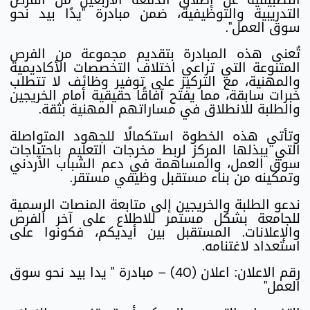
التدريبية والتوظيفية، ضمن مبادرة "يدًا بيد نحو
سوق العمل".
تُعنى هذه المبادرة بتقديم مجموعة من الفرص
المتنوعة التي تراعي اختلاف التخصصات الأكاديمية
والمهنية، مع التركيز على توفير وظائف لا تتطلب
خبرات سابقة، مما يفتح آفاقًا حقيقية أمام الخريجين
والطلبة للانطلاق في مساراتهم المهنية بثقة.
وتأتي هذه الخطوة استكمالًا للجهود المتواصلة
التي يبذلها المركز لربط مخرجات التعليم باحتياجات
سوق العمل، والمساهمة في دعم الشباب الأردني
وتمكينه من بناء مستقبل وظيفي مستقر.
ندعو الطلبة والخريجين إلى متابعة المنصات الرسمية
للجامعة بشكل مستمر للاطلاع على آخر الفرص
والإعلانات. المستقبل بين أيديكم، فكونوا على
استعداد لاغتنامه.
رقم الاعلان: اعلان (40) – مبادرة " يدا بيد نحو سوق
العمل"