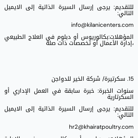
للتقديم: يرجى إرسال السيرة الذاتية إلى الايميل
التالي:
info@kilanicenters.com
المؤهلات:بكالوريوس أو دبلوم في العلاج الطبيعي
،إدارة الأعمال أو تخصصات ذات صلة
15. سكرتيرة/ شركة الخير للدواجن
سنوات الخبرة: خبرة سابقة في العمل الإداري أو
السكرتارية
للتقديم: يرجى إرسال السيرة الذاتية إلى الايميل
التالي:
hr2@khairatpoultry.com