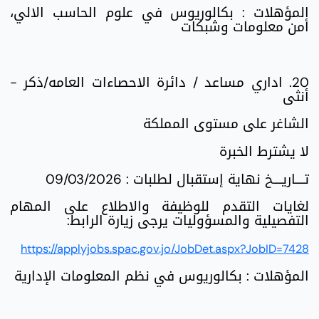
المؤهلات : بكالوريوس في علوم الحاسب الالي،
أمن معلومات وشبكات
20. اداري مساعد / دائرة الاحصاءات العامه/ذكر -
أنثى
الشاغر على مستوى المملكة
لا يشترط الخبرة
تــــاريــــخ نهاية إستقبال لطلبات : 09/03/2026
لغايات التقدم للوظيفة والاطلاع على المهام
التفصيلية والمسؤوليات يرجى زيارة الرابط:
https://applyjobs.spac.gov.jo/JobDet.aspx?JobID=7428
المؤهلات : بكالوريوس في نظم المعلومات الإدارية