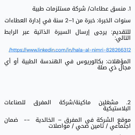
1. منسق عطاءات/ شركة مستلزمات طبية
سنوات الخبرة: خبرة من 1–2 سنة في إدارة العطاءات
للتقديم: يرجى إرسال السيرة الذاتية عبر الرابط
التالي:
https://www.linkedin.com/in/hala-al-nimri-828266312/
المؤهلات: بكالوريوس في الهندسة الطبية أو أي
مجال ذي صلة
2. مشغلين ماكينة/شركة المفرق للصناعات
البلاستيكية
موقع الشركة في المفرق – الخالدية -- ضمان
اجتماعي / تامين صحي / مواصلات