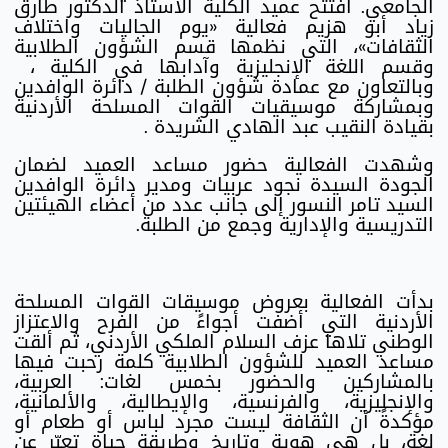
الجامعي. افتتح عميد الكلية الأستاذ الدكتور طارق
زياد أبو هزيم فعالية «يوم الجاليات واختلاف
الثقافات»، التي نظمها قسم الشؤون الطلابية
وقسم اللغة الإنجليزية وآدابها في الكلية ،
وبالتعاون مع عمادة شؤون الطلبة / دائرة الوافدين
وبمشاركة موسيقيات القوات المسلحة الأردنية
بقيادة النقيب عبد الهادي الشريدة .
وشهدت الفعالية حضور مساعد العميد لضمان
الجودة السيدة نجود عربيات ومدير دائرة الوافدين
السيد تامر النسور إلى جانب عدد من أعضاء الهيئتين
التدريسية والإدارية وجمع من الطلبة.
بدأت الفعالية بعروض موسيقات القوات المسلحة
الأردنية التي أضفت أجواءً من الفرح والاعتزاز
الوطني تلاها عزف السلام الملكي الأردني، ثم ألقت
مساعد العميد للشؤون الطلابية كلمة رحبت فيها
بالمشاركين والحضور بخمس لغات: العربية،
والإنجليزية، والفرنسية، والإيطالية، والألمانية،
مؤكدةً أن الثقافة ليست مجرد لباس أو طعام أو
لغة، بل هي هوية وتاريخ وطريقة حياة تعبّر عن