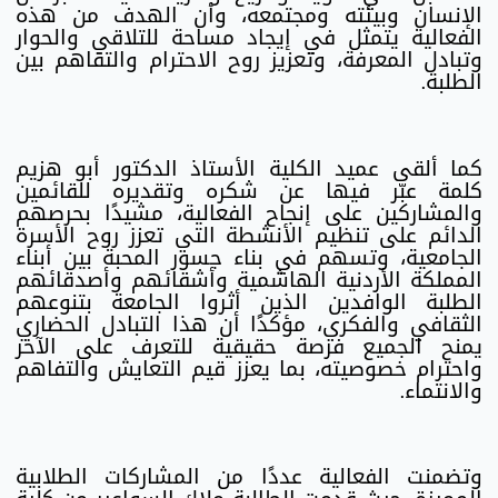
الإنسان وبيئته ومجتمعه، وأن الهدف من هذه
الفعالية يتمثل في إيجاد مساحة للتلاقي والحوار
وتبادل المعرفة، وتعزيز روح الاحترام والتفاهم بين
الطلبة.
كما ألقى عميد الكلية الأستاذ الدكتور أبو هزيم
كلمة عبّر فيها عن شكره وتقديره للقائمين
والمشاركين على إنجاح الفعالية، مشيدًا بحرصهم
الدائم على تنظيم الأنشطة التي تعزز روح الأسرة
الجامعية، وتسهم في بناء جسور المحبة بين أبناء
المملكة الأردنية الهاشمية وأشقائهم وأصدقائهم
الطلبة الوافدين الذين أثروا الجامعة بتنوعهم
الثقافي والفكري، مؤكدًا أن هذا التبادل الحضاري
يمنح الجميع فرصة حقيقية للتعرف على الآخر
واحترام خصوصيته، بما يعزز قيم التعايش والتفاهم
والانتماء.
وتضمنت الفعالية عددًا من المشاركات الطلابية