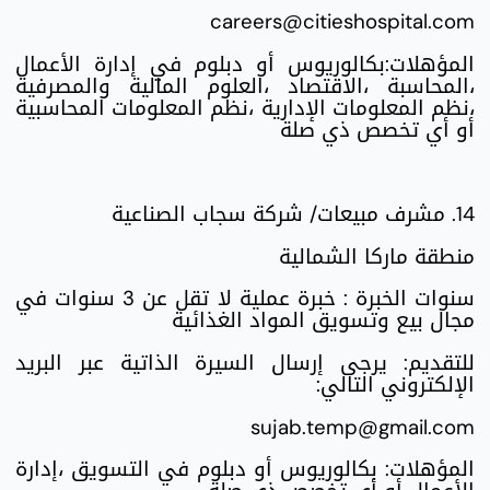
careers@citieshospital.com
المؤهلات:بكالوريوس أو دبلوم في إدارة الأعمال
،المحاسبة ،الاقتصاد ،العلوم المالية والمصرفية
،نظم المعلومات الإدارية ،نظم المعلومات المحاسبية
أو أي تخصص ذي صلة
14. مشرف مبيعات/ شركة سجاب الصناعية
منطقة ماركا الشمالية
سنوات الخبرة : خبرة عملية لا تقل عن 3 سنوات في
مجال بيع وتسويق المواد الغذائية
للتقديم: يرجى إرسال السيرة الذاتية عبر البريد
الإلكتروني التالي:
sujab.temp@gmail.com
المؤهلات: بكالوريوس أو دبلوم في التسويق ،إدارة