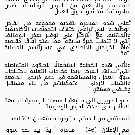
السادسة والأربعين من الفرص الوظيفية، ضمن
مبادرة "يدًا بيد نحو سوق العمل".
تُعنى هذه المبادرة بتقديم مجموعة من الفرص
الوظيفية التي تراعي اختلاف التخصصات الأكاديمية
والمهنية، مع التركيز على توفير بعض الوظائف
التي لا تتطلب خبرة سابقة، مما يفتح آفاقًا حقيقية
أمام الخريجين للانطلاق في مساراتهم المهنية
بثقة.
وتأتي هذه الخطوة استكمالًا للجهود المتواصلة
التي يبذلها المركز لربط مخرجات التعليم باحتياجات
سوق العمل، والمساهمة في دعم خريجي الجامعة
والشباب الأردني ، وتمكينهم من بناء مستقبل
وظيفي مستقر.
ندعو الخريجين إلى متابعة المنصات الرسمية للجامعة
للاطلاع على أحدث الفرص الوظيفية .
المستقبل بين أيديكم، فكونوا مستعدين لاغتنامه.
رقم الإعلان: (46) – مبادرة " يدًا بيد نحو سوق