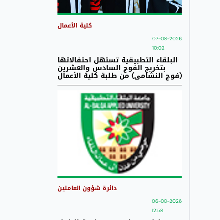
كلية الأعمال
07-08-2026
10:02
البلقاء التطبيقية تستهل احتفالاتها
بتخريج الفوج السادس والعشرين
(فوج النشامى) من طلبة كلية الأعمال
دائرة شؤون العاملين
06-08-2026
12:58