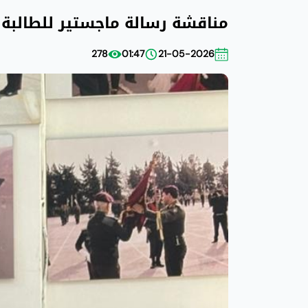
مناقشة رسالة ماجستير للطالبة ر
278
01:47
21-05-2026