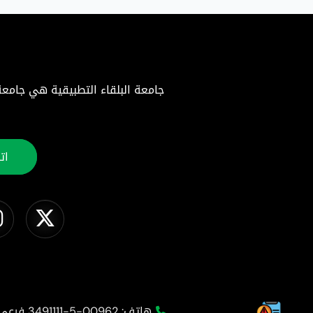
ات
هاتف: 00962-5-3491111 فرعي 3002 / 3006