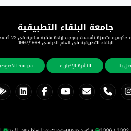
جامعة البلقاء التطبيقية
البلقاء التطبيقية في العام الدراسي 1997/1998.
صل بنا
النشرة الإخبارية
سياسة الخصوصي
ال
|
فاكس: 00962-5-3532312 السلط 19117، الأردن
|