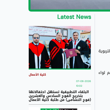
Latest News
 التربوية
م لواء
كلية الأعمال
07-08-2026
10:02
البلقاء التطبيقية تستهل احتفالاتها
بتخريج الفوج السادس والعشرين
(فوج النشامى) من طلبة كلية الأعمال