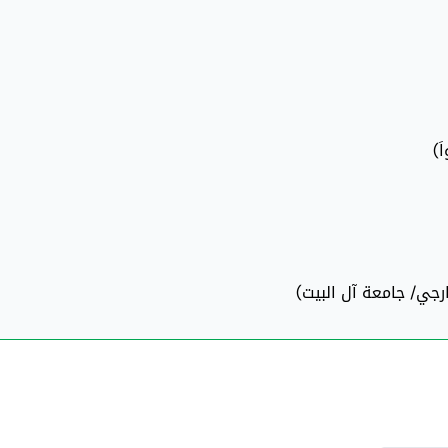
َ)
رجي/ جامعة آل البيت)