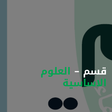
قسم -
العلوم
الاساسية