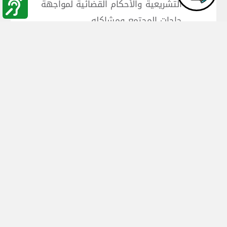
التشريعية والأحكام القضائية لمواجهة
حاجات المجتمع ومشاكله.
الدرجات العلمية
تمنح الكلية درجة البكالوريوس في التخصصات
التالية: :
رسوم الساعات المعتمدة للبرامج
الموازي
الساعات
الموازي
الرقم
التخصص
بشهادة
المعتمدة
العادي
بشهادة
الدولي
غير
أردنية
أردنية
القانون
1
العام
141
45
60
80
200
والخاص
كلية الحقوق