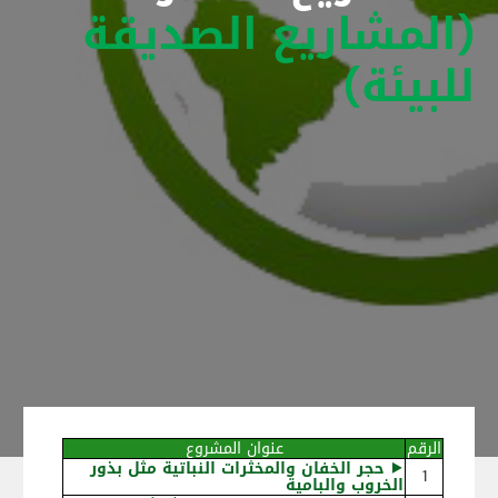
(المشاريع الصديقة
للبيئة)
الرقم
عنوان المشروع
⯈
حجر الخفان والمخثرات النباتية مثل بذور
1
الخروب والبامية