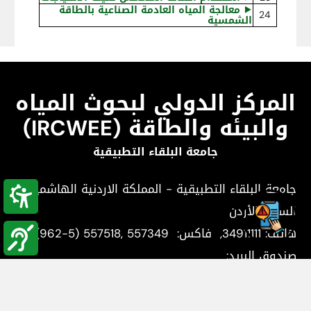
⯈
معالجة المياه العادمة الصناعية بالطاقة
24
الشمسية
المركز الدولي لبحوث المياه
والبيئه والطاقة (IRCWEE)
جامعة البلقاء التطبيقية
جامعة البلقاء التطبيقية - المملكة الاردنية الهاشمية -
السلط, الأردن
هاتف:
34911111
, فاكس:
(962-5) 557518, 557349
,
صندوق البريد:
البريد الإلكتروني : Agr@bau.edu.jo