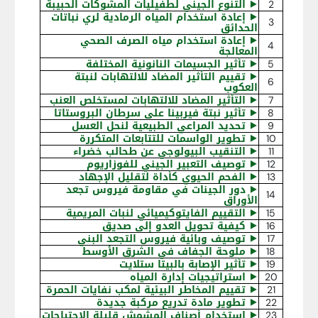
2
⯈
التنوع الجيني لطفيليات المشوكات الحبيبة
⯈
إعادة استخدام المياه الرمادية لري نباتات
3
الحدائق
⯈
إعادة استخدام مياه الصرف الصحي
4
المعالجة
5
⯈
تأثير الجسيمات النانونية المختلفة
⯈
تقييم التأثير المضاد للالتهابات لنبتة
6
العكوب
7
⯈
التأثير المضاد للالتهابات لمستخلص العنب
8
⯈
تأثير نبتة فيربينا على سرطان البروستاتا
9
⯈
تحديد المراعي الطبيعية لنحل العسل
10
⯈
تطوير الواسمات للتتابعات المتكررة
11
⯈
التنقيب البيولوجي عن طحالب خضراء
12
⯈
توصيف التعبير الجيني للفوزاريوم
13
⯈
الفحم الحيوي كأداة لتقليل الإجهاد
⯈
دور الجينات في مقاومة فيروس تجعد
14
الأوراق
15
⯈
التقييم الفايتوكيميائي لنبات المريمية
16
⯈
كيفية تحويل العدو إلى صديق
17
⯈
توصيف وبائية فيروس التجعد البني
18
⯈
ملوحة الجفاف في الشرق الأوسط
19
⯈
تأثير الإصابة بالبيتا ستلايت
20
⯈
استراتيجيات إدارة المياه
21
⯈
تقييم المخاطر البيئية لمكب نفايات الحمرة
22
⯈
تطوير مادة تدريع مركبة جديدة
23
⯈
استخدام أصناف المشمش قليلة الاحتياجات