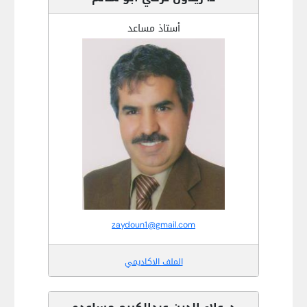
أستاذ مساعد
zaydoun1@gmail.com
الملف الاكاديمي