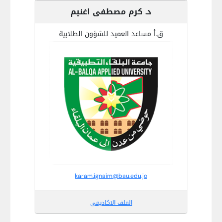
د. كرم مصطفى اغنيم
ق.أ مساعد العميد للشؤون الطلابية
karam.ignaim@bau.edu.jo
الملف الاكاديمي