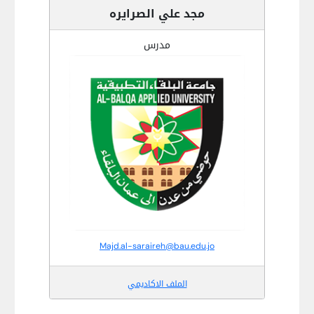
مجد علي الصرايره
مدرس
Majd.al-saraireh@bau.edu.jo
الملف الاكاديمي