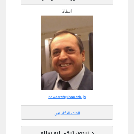
استاذ
nawasreh@bau.edu.jo
الملف الاكاديمي
د. زيدون تركي ابو سالم