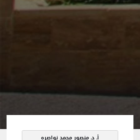
أ. د. منصور محمد نواصره