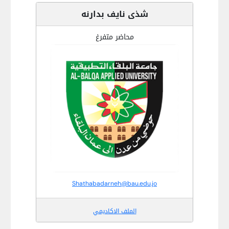
شذى نايف بدارنه
محاضر متفرغ
Shathabadarneh@bau.edu.jo
الملف الاكاديمي