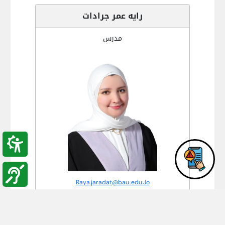
رايه عمر جرادات
مدرس
Raya.jaradat@bau..edu.Jo
الملف الاكاديمي