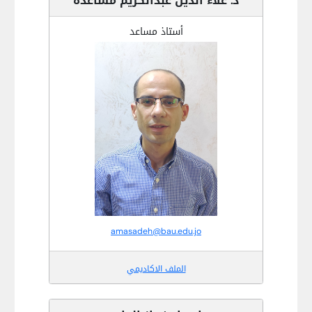
د. علاء الدين عبدالكريم مساعده
أستاذ مساعد
amasadeh@bau.edu.jo
الملف الاكاديمي