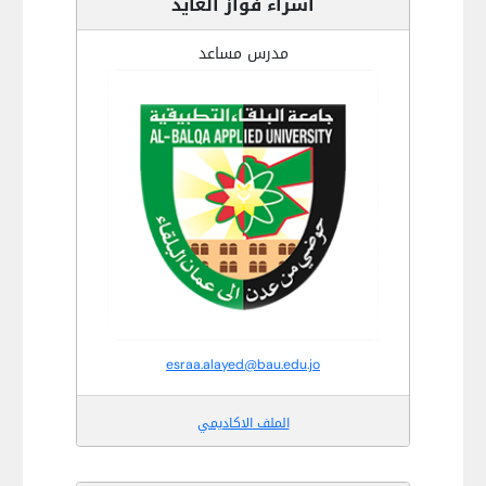
اسراء فواز العايد
مدرس مساعد
esraa.alayed@bau.edu.jo
الملف الاكاديمي