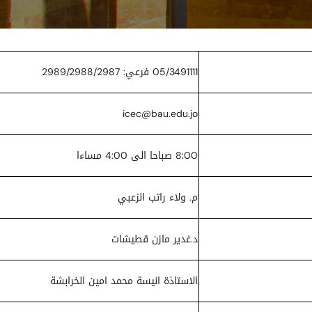
05/3491111 فرعي: 2989/2988/2987
icec@bau.edu.jo
8:00 صباحا الى 4:00 مساءا
م. ولاء راتب الزعبي
د.غدير مازن قطيشات
الاستاذة انيسة محمد امين الخرابشة