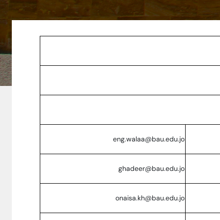
eng.walaa@bau.edu.jo
ghadeer@bau.edu.jo
onaisa.kh@bau.edu.jo