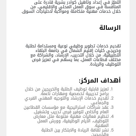
التميّز في إعداد وتأهيل كوادر بشرية قادرة على
المنافسة في سوق العمل المحلي والإقليمي، من
خلال خدمات مهنية متكاملة ومواكبة لاحتياجات السوق.
الرسالة
تقديم خدمات تطوير وظيفي نوعية ومستدامة لطلبة
وخريجي كليات إقليم الشمال في جامعة البلقاء
التطبيقية، من خلال التدريب، الإرشاد، والشراكة مع
مختلف قطاعات العمل، بما يسهم في تعزيز فرص
التوظيف والريادة.
أهداف المركز:
تعزيز قابلية توظيف الطلبة والخريجين من خلال
برامج تدريبية تخصصية ومهارات ناعمة.
تقديم خدمات الإرشاد والتوجيه المهني الفردي
والجماعي.
عقد شراكات استراتيجية مع مؤسسات القطاعين
العام والخاص لتوفير فرص تدريب وتشغيل.
تنظيم فعاليات مهنية متنوعة مثل معارض
التوظيف، الأيام الوظيفية، وورش العمل
المهنية.
نشر ثقافة الريادة والابتكار بين الطلبة
والخريجين