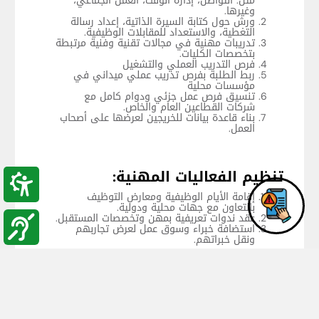
مثل: التواصل، إدارة الوقت، العمل الجماعي،
وغيرها.
ورش حول كتابة السيرة الذاتية، إعداد رسالة
التغطية، والاستعداد للمقابلات الوظيفية.
تدريبات مهنية في مجالات تقنية وفنية مرتبطة
بتخصصات الكليات.
فرص التدريب العملي والتشغيل
ربط الطلبة بفرص تدريب عملي ميداني في
مؤسسات محلية
تنسيق فرص عمل جزئي ودوام كامل مع
شركات القطاعين العام والخاص.
بناء قاعدة بيانات للخريجين لعرضها على أصحاب
العمل.
تنظيم الفعاليات المهنية:
إقامة الأيام الوظيفية ومعارض التوظيف
بالتعاون مع جهات محلية ودولية.
عقد ندوات تعريفية بمهن وتخصصات المستقبل.
استضافة خبراء وسوق عمل لعرض تجاربهم
ونقل خبراتهم.
تعزيز ريادة الأعمال والابتكار:
دعم الطلبة الرياديين
توفير ورش حول مهارات الريادة وإعداد خطط