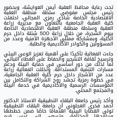
تحت رعاية محافظ العقبة أيمن العوايشة، وبحضور
رئيس مجلس مفوضي سلطة منطقة العقبة
الاقتصادية الخاصة شادي رمزي المجالي، احتفلت
كلية العقبة الجامعية بالتعاون مع مديرية زراعة
العقبة وسلطة منطقة العقبة الاقتصادية الخاصة
بيوم الشجرة، من خلال زراعة 500 شتلة داخل حرم
الكلية، وبمشاركة ممثلي الأجهزة الأمنية وعدد من
المسؤولين والكوادر الأكاديمية والطلبة.
جاءت الفعالية تأكيدًا على أهمية تعزيز الوعي البيئي
وترسيخ ثقافة التشجير والحفاظ على الغطاء النباتي،
لما لذلك من دور أساسي في حماية البيئة ودعم
مسارات التنمية المستدامة. وتخللت الفعالية زراعة
عدد من الأشجار داخل حرم كلية العقبة الجامعية،
في خطوة رمزية تجسّد روح الشراكة والتكامل بين
المؤسسات الرسمية والأكاديمية في خدمة البيئة
والمجتمع المحلي.
وأكد رئيس جامعة البلقاء التطبيقية الاستاذ الدكتور
احمد فخري العجلوني أن جامعة البلقاء التطبيقية
تولي القضايا البيئية اهتمامًا خاصًا ضمن خططها
وبرامجها المختلفة، وتسعى إلى غرس قيم