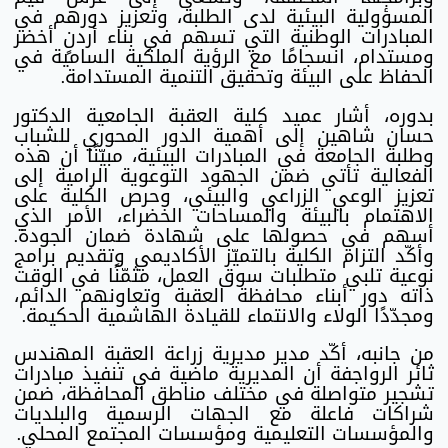
المسؤولية البيئية لدى الطلبة، وتعزيز دورهم في
المبادرات الوطنية التي تسهم في بناء أردنٍ أخضر
ومستدام، انسجامًا مع الرؤية الملكية السامية في
الحفاظ على البيئة وتحقيق التنمية المستدامة.
بدوره، أشار عميد كلية العقبة الجامعية الدكتور
حسان شاهين إلى أهمية الدور المحوري للشباب
وطلبة الجامعة في المبادرات البيئية، مبيّنًا أن هذه
الفعالية تأتي ضمن الجهود التوعوية الرامية إلى
تعزيز الوعي الزراعي والبيئي، وحرص الكلية على
الاهتمام بالبيئة والمساحات الخضراء، الأمر الذي
أسهم في حصولها على شهادة ضمان الجودة.
وأكّد التزام الكلية بالتميّز الأكاديمي وتقديم برامج
نوعية تلبي متطلبات سوق العمل، مثمّنًا في الوقت
ذاته دور أبناء محافظة العقبة وتعاونهم الدائم،
ومجدّدًا الولاء والانتماء للقيادة الهاشمية الحكيمة.
من جانبه، أكّد مدير مديرية زراعة العقبة المهندس
ثائر الرواجفة أن المديرية ماضية في تنفيذ مبادرات
تشجير متواصلة في مختلف مناطق المحافظة، ضمن
شراكات فاعلة مع الجهات الرسمية والبلديات
والمؤسسات التعليمية ومؤسسات المجتمع المحلي.