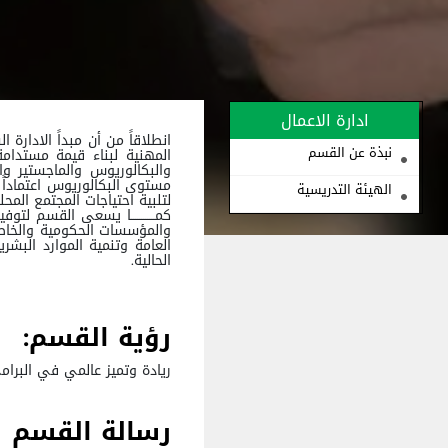
ادارة الاعمال
انطلاقاً من أن مبداً الادارة
نبذة عن القسم
المهنية لبناء قيمة مستدام
والبكالوريوس والماجستير وا
مستوى البكالوريوس اعتماداً ع
الهيئة التدريسية
لتلبية احتياجات المجتمع المح
كمــــــــــــا يسعى القسم 
والمؤسسات الحكومية والخاصة،
العامة وتنمية الموارد البشري
الحالية.
رؤية القسم:
ريادة وتميز عالمي في البرامج
رسالة القسم