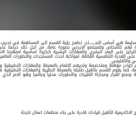
 السليمة هي أساس النجــــــــــاح، تطمح رؤية القسم الى المساهمة في تدري
ة لهم كأشخاص وللمجتمع الاردني بصورة عامة، من اجل ذلك حرصنا على تط
لتركيز على البعد البشري والمهارات البشرية كركيزة اساسية لمنهجنا الا
لى القدرة التنافسية الفائقة. لمواكبة أحدث المستجدات والتطورات العالمية.
لي والأقليمى.
لتوفير كوادر مؤهلة ومتخصصة ولديهم الالمام بالمعرفة والمهارات التطبيقية 
 كما يقوم القسم بتأهيل طلبته بالمعرفة النظرية والمهارات التطبيقية في
ة وصنع القرار ومجاراة التغيرات والتطورات محلياً وعالمياً وهو الامر الذي
 الاكاديمية لتأهيل قيادات قادرة على بناء منظمات اعمال ناجحة