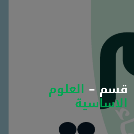
قسم -
العلوم
الاساسية