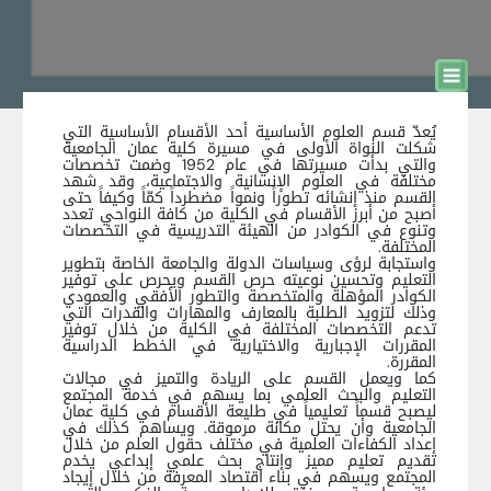
يُعدّ قسم العلوم الأساسية أحد الأقسام الأساسية التي
شكلت النواة الأولى في مسيرة كلية عمان الجامعية
والتي بدأت مسيرتها في عام 1952 وضمت تخصصات
مختلفة في العلوم الإنسانية والاجتماعية، وقد شهد
القسم منذ إنشائه تطوراً ونمواً مضطرداً كمّاً وكيفاً حتى
أصبح من أبرز الأقسام في الكلية من كافة النواحي تعدد
وتنوع في الكوادر من الهيئة التدريسية في التخصصات
المختلفة.
واستجابة لرؤى وسياسات الدولة والجامعة الخاصة بتطوير
التعليم وتحسين نوعيته حرص القسم ويحرص على توفير
الكوادر المؤهلة والمتخصصة والتطور الأفقي والعمودي
وذلك لتزويد الطلبة بالمعارف والمهارات والقدرات التي
تدعم التخصصات المختلفة في الكلية من خلال توفير
المقررات الإجبارية والاختيارية في الخطط الدراسية
المقررة.
كما ويعمل القسم على الريادة والتميز في مجالات
التعليم والبحث العلمي بما يسهم في خدمة المجتمع
ليصبح قسماً تعليمياً في طليعة الأقسام في كلية عمان
الجامعية وأن يحتل مكانة مرموقة. ويساهم كذلك في
إعداد الكفاءات العلمية في مختلف حقول العلم من خلال
تقديم تعليم مميز وإنتاج بحث علمي إبداعي يخدم
المجتمع ويسهم في بناء اقتصاد المعرفة من خلال إيجاد