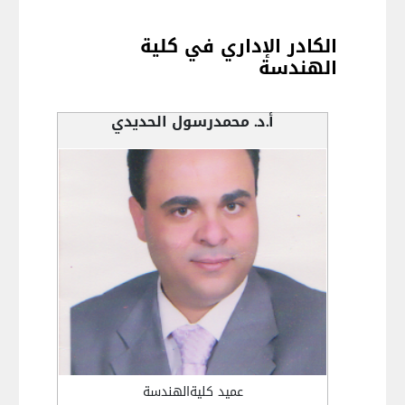
الكادر الإداري في كلية
الهندسة
أ.د. محمدرسول الحديدي
عميد كليةالهندسة