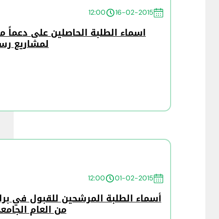
12:00
16-02-2015
اسماء الطلبة الحاصلين على دعماً م
لمشاريع رسا
12:00
01-02-2015
أسماء الطلبة المرشحين للقبول في برا
من العام الجامعي 2014 / 5