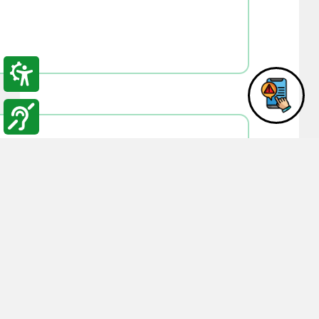
12:00
17-11-2014
استحداث تخصص ادارة المش