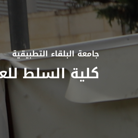
جامعة البلقاء التطبيقية
كلية السلط للعل