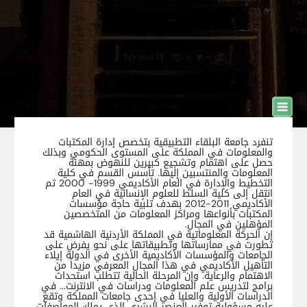
تنفرد جامعة البلقاء التطبيقية بتخصص إدارة المكتبات
والمعلومات في المملكة على المستوى الحكومي وبذلك
حصل على اهتمام وتشجيع كبيرين للنهوض بمهنة
المعلومات والمنتسبين إليها. تأسس القسم في كلية
التخطيط والإدارة في العام الأكاديمي 1999- 2000 ثم
انتقل إلى كلية السلط للعلوم الإنسانية في العام
الأكاديمي 2011-2012 بهدف تلبية حاجة مؤسسات
المكتبات بأنواعها ومراكز المعلومات من المتخصصين
المؤهلين في المجال.
إن الحركة المعلوماتية في المملكة الأردنية الهاشمية قد
تطورت في ممارساتها وتطبيقاتها على نحو يفرض على
الجامعات والمؤسسات الأكاديمية الأخرى في الدولة إيلاء
التأهيل الأكاديمي في هذا المجال المعرفي مزيداً من
الاهتمام والرعاية. وإن المرحلة الحالية تتطلب استحداث
برامج لتدريس علم المعلومات ودراسات في الانترنت... في
الدراسات الأولية والعليا في إحدى جامعات المملكة وتقع
عليه مسؤولية توفير العنصر البشري الذي يملك المواصفات