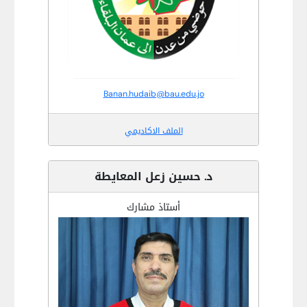
Banan.hudaib@bau.edu.jo
الملف الاكاديمي
د. حسين زعل المعايطة
أستاذ مشارك