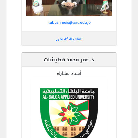
r.abushmeis@bau.edu.jo
الملف الاكاديمي
د. عمر محمد قطيشات
أستاذ مشارك