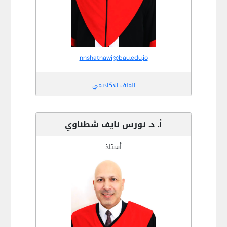
nnshatnawi@bau.edu.jo
الملف الاكاديمي
أ. د. نورس نايف شطناوي
أستاذ