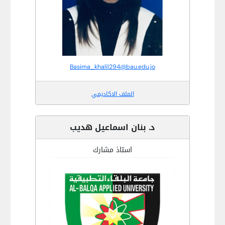
Basima_khalil294@bau.edu.jo
الملف الاكاديمي
د. بنان اسماعيل هديب
استاذ مشارك