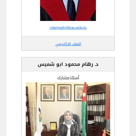
rdamseh@bau.edu.jo
الملف الاكاديمي
د. رهام محمود ابو شميس
أستاذمشارك