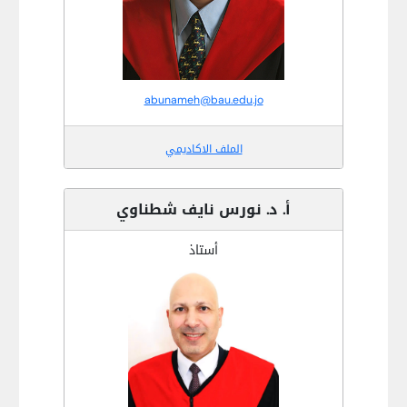
abunameh@bau.edu.jo
الملف الاكاديمي
أ. د. نورس نايف شطناوي
أستاذ