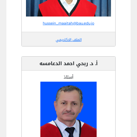
hussein_maaitah@bau.edu.jo
الملف الاكاديمي
أ. د. ربحي احمد الدعامسه
أستاذ