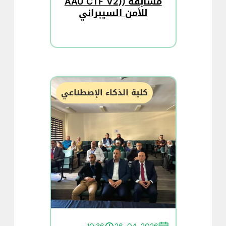
مسابقة ((AAU CTF V2
للأمن السيبراني
كلية الذكاء الإصطناعي