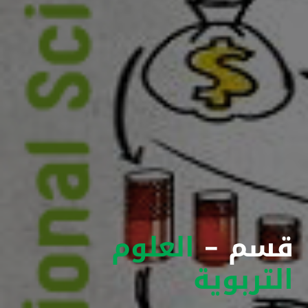
قسم -
العلوم
التربوية