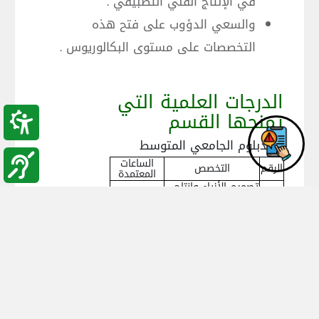
في الإنتاج الفني التطبيقي .
والسعي الدؤوب على فتح هذه
التخصصات على مستوى البكالوريوس .
الدرجات العلمية التي
يمنحها القسم
1. الدبلوم الجامعي المتوسط
الساعات
الرقم
التخصص
المعتمدة
تصميم الأزياء وانتاج
72
1
الملابس
فنون التصميم
72
2
الداخلي والديكور
3
التصميم الجرافيكي
72
4
التجميل
72