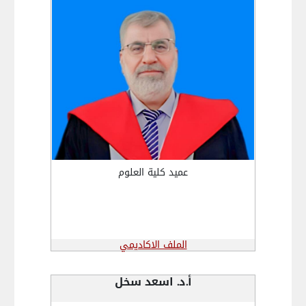
عميد كلية العلوم
الملف الاكاديمي
أ.د. اسعد سخل