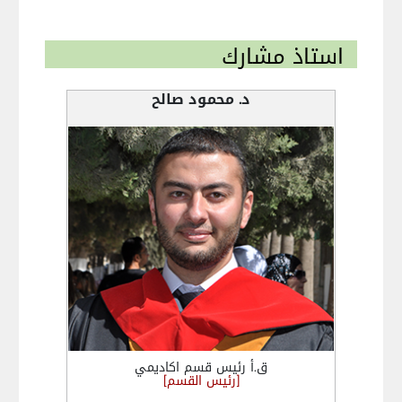
استاذ مشارك
د. محمود صالح
ق.أ رئيس قسم اكاديمي
[رئيس القسم]