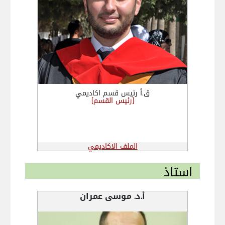
ق.أ رئيس قسم اكاديمي
[رئيس القسم]
الملف الاكاديمي
استاذ
أ.د. موسى عمران