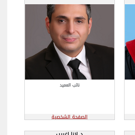
نائب العميد
الصفحة الشخصية
د. لانا اغريب