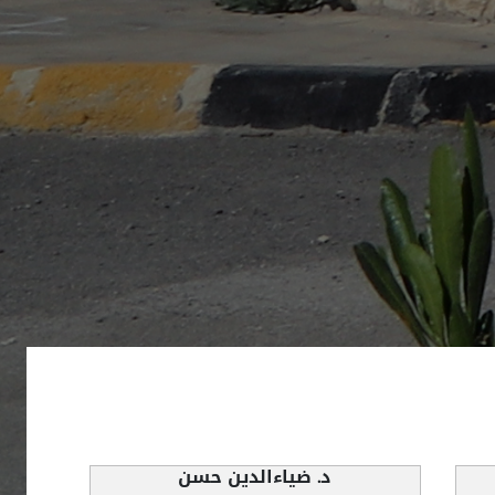
د. ضياءالدين حسن