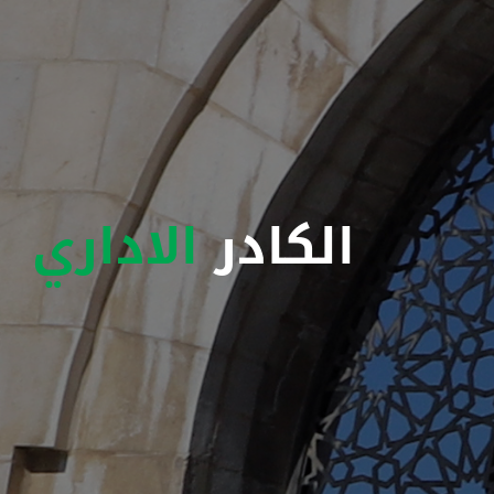
الكادر
الاداري