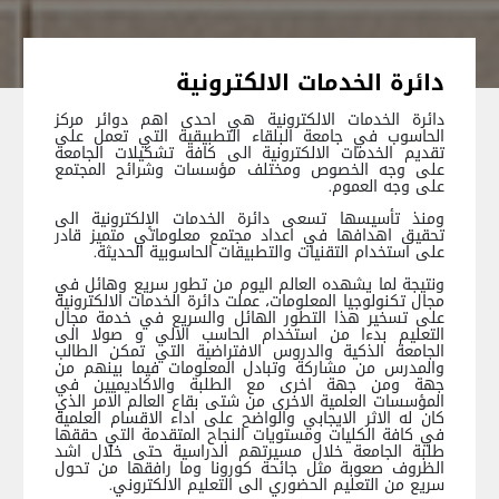
دائرة الخدمات الالكترونية
دائرة الخدمات الالكترونية هي احدى اهم دوائر مركز
الحاسوب في جامعة البلقاء التطبيقية التي تعمل على
تقديم الخدمات الالكترونية الى كافة تشكيلات الجامعة
على وجه الخصوص ومختلف مؤسسات وشرائح المجتمع
على وجه العموم.
ومنذ تأسيسها تسعى دائرة الخدمات الإلكترونية الى
تحقيق اهدافها في اعداد مجتمع معلوماتي متميز قادر
على استخدام التقنيات والتطبيقات الحاسوبية الحديثة.
ونتيجة لما يشهده العالم اليوم من تطور سريع وهائل في
مجال تكنولوجيا المعلومات، عملت دائرة الخدمات الالكترونية
على تسخير هذا التطور الهائل والسريع في خدمة مجال
التعليم بدءا من استخدام الحاسب الالي و صولا الى
الجامعة الذكية والدروس الافتراضية التي تمكن الطالب
والمدرس من مشاركة وتبادل المعلومات فيما بينهم من
جهة ومن جهة اخرى مع الطلبة والاكاديميين في
المؤسسات العلمية الاخرى من شتى بقاع العالم الامر الذي
كان له الاثر الايجابي والواضح على اداء الاقسام العلمية
في كافة الكليات ومستويات النجاح المتقدمة التي حققها
طلبة الجامعة خلال مسيرتهم الدراسية حتى خلال اشد
الظروف صعوبة مثل جائحة كورونا وما رافقها من تحول
سريع من التعليم الحضوري الى التعليم الالكتروني.