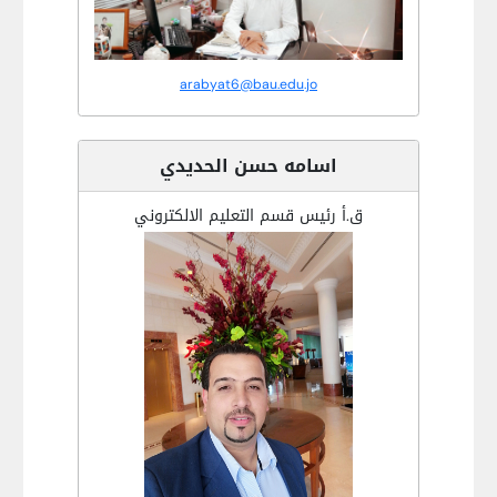
arabyat6@bau.edu.jo
اسامه حسن الحديدي
ق.أ رئيس قسم التعليم الالكتروني