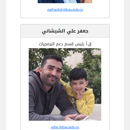
oalhadidi@bau.edu.jo
جعفر علي الشيشاني
ق.أ رئيس قسم دعم البرمجيات
jafar@bau.edu.jo