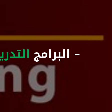
- البرامج
التدري