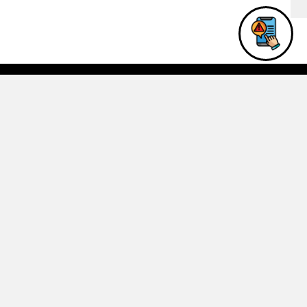
المركز ا
جامعة البلقاء التطبيقية - , 
هاتف:
( 06/4875025 )
, 
البريد الإلكتروني : ntti@bau.edu.jo