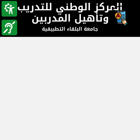
المركز الوطني للتدريب
وتأهيل المدربين
جامعة البلقاء التطبيقية
جامعة البلقاء التطبيقية - , الأردن
هاتف:
( 06/4875025 )
, فاكس:
( 06/4875017 )
,
صندوق البريد: (P.O.Box 3090, Amman 11953 Jordan)
البريد الإلكتروني : ntti@bau.edu.jo
اتصل بنا
الكليات والعمادات
وحدة القبول والتسجيل
المراكز العلمية
الوحدات الإدارية