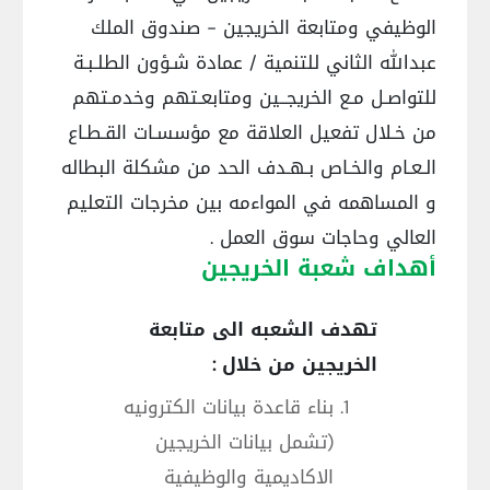
الوظيفي ومتابعة الخريجين - صندوق الملك
عبدالله الثاني للتنمية / عمادة شـؤون الطلـبـة
للتواصـل مـع الخريجــين ومتابعـتهم وخدمـتهم
من خـلال تفعيل العلاقة مع مؤسسـات القـطـاع
الـعـام والخـاص بـهـدف الحد من مشكلة البطاله
و المساهمه في المواءمه بين مخرجات التعليم
العالي وحاجات سوق العمل .
أهداف شعبة الخريجين
تهدف الشعبه الى متابعة
الخريجين من خلال :
بناء قاعدة بيانات الكترونيه
(تشمل بيانات الخريجين
الاكاديمية والوظيفية