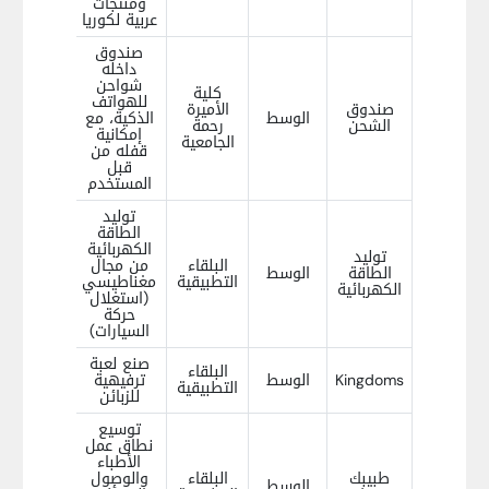
ومنتجات
عربية لكوريا
صندوق
داخله
شواحن
كلية
للهواتف
صندوق
الأميرة
الوسط
الذكية، مع
الشحن
رحمة
إمكانية
الجامعية
قفله من
قبل
المستخدم
توليد
الطاقة
الكهربائية
توليد
البلقاء
من مجال
الطاقة
الوسط
التطبيقية
مغناطيسي
الكهربائية
(استغلال
حركة
السيارات)
صنع لعبة
البلقاء
Kingdoms
الوسط
ترفيهية
التطبيقية
للزبائن
توسيع
نطاق عمل
الأطباء
طبيبك
البلقاء
والوصول
الوسط