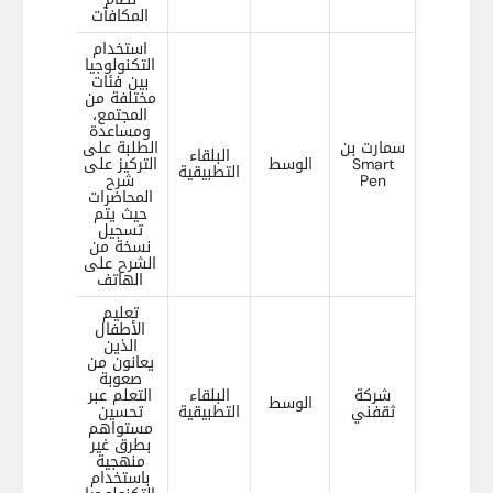
المكافآت
استخدام
التكنولوجيا
بين فئات
مختلفة من
المجتمع،
ومساعدة
سمارت بن
الطلبة على
البلقاء
Smart
الوسط
التركيز على
التطبيقية
Pen
شرح
المحاضرات
حيث يتم
تسجيل
نسخة من
الشرح على
الهاتف
تعليم
الأطفال
الذين
يعانون من
صعوبة
شركة
البلقاء
التعلم عبر
الوسط
ثقفني
التطبيقية
تحسين
مستواهم
بطرق غير
منهجية
باستخدام