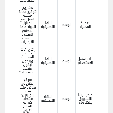
التكنولوجيا
مشروع
لتوفير عمالة
محلية
للعمل في
العمالة
البلقاء
المنازل
الوسط
المحلية
التطبيقية
لتلبية حاجة
المجتمع
المحلي
والنساء
الأردنيات
إنتاج أثاث
يحفظ
المساحة
أثاث سهل
البلقاء
الوسط
ويتحول
الاستخدام
التطبيقية
ليكون
متعدد
الاستعمالات
موقع
إلكتروني
يعرض متجر
تسوق
متجر ايشا
ببوابتين:
البلقاء
للتسويق
الوسط
منتجات
التطبيقية
الإلكتروني
كورية
للعالم
العربي