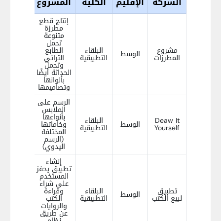
الشركة
الإقليم
الكلية
المشروع
إنتاج قطع
مطرزة
متنوعة
تحمل
مشروع
البلقاء
الطابع
الوسط
المطرزات
التطبيقية
التراثي
وتحمل
الحداثة أيضًا
بألوانها
وتصاميمها
الرسم على
الملابس
بأنواعها
Deaw It
البلقاء
الوسط
وخاماتها
Yourself
التطبيقية
المختلفة
(الرسم
اليدوي)
إنشاء
تطبيق يحفز
المستخدم
على شراء
تطبيق
البلقاء
وقراءة
الوسط
لبيع الكتب
التطبيقية
الكتب
والروايات
عن طريق
نظام