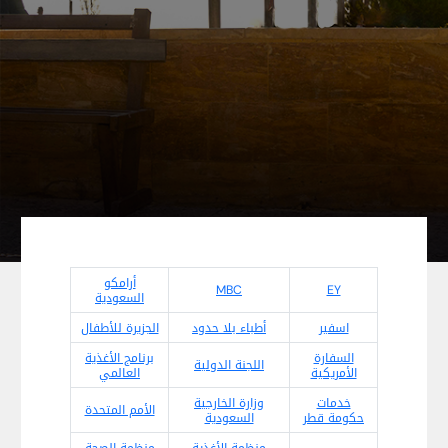
أرامكو
MBC
EY
السعودية
اسفير
أطباء بلا حدود
الجزيرة للأطفال
السفارة
برنامج الأغذية
اللجنة الدولية
الأمريكية
العالمي
خدمات
وزارة الخارجية
الأمم المتحدة
حكومة قطر
السعودية
منظمة الأغذية
منظمة الصحة