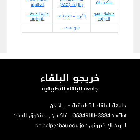
ماكدونالدز
والزراعة (FAO)
العالمية
منظمة العفو
وزارة الصحة –
الأنروا – التوظيف
الدولية
التوظيف
اليونيسف
خريجو البلقاء
جامعة البلقاء التطبيقية
جامعة البلقاء التطبيقية - , الأردن
هاتف:
053491111-3884
, فاكس:
, صندوق البريد:
البريد الإلكتروني : cc.help@bau.edu.jo