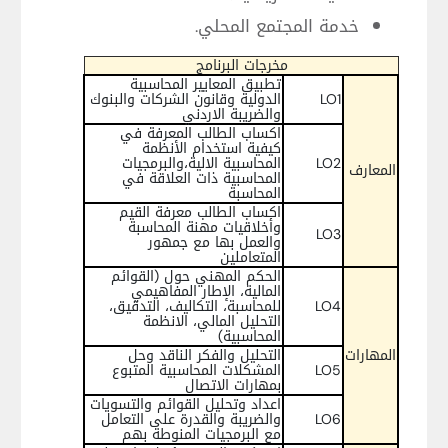
خدمة المجتمع المحلي.
مخرجات البرنامج
تطبيق المعايير المحاسبية
LO1
الدولية وقانون الشركات والبنوك
والضريبة الاردني
اكساب الطالب المعرفة في
كيفية استخدام الأنظمة
LO2
المحاسبية الالية،والبرمجيات
المعارف
المحاسبية ذات العلاقة في
المحاسبة
اكساب الطالب معرفة القيم
وأخلاقيات مهنة المحاسبة
LO3
والعمل بها مع جمهور
المتعاملين
الحكم المهني حول (القوائم
المالية، الإطار المفاهيمي
LO4
للمحاسبة، التكاليف، التدقيق،
التحليل المالي، الانظمة
المحاسبية)
المهارات
التحليل والفكر الناقد وحل
LO5
المشكلات المحاسبية المتبوع
بمهارات الاتصال
اعداد وتحليل القوائم والتسويات
LO6
والضريبة والقدرة على التعامل
مع البرمجيات المنوطة بهم