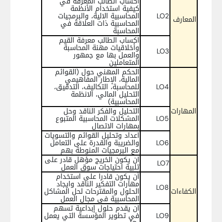
اكساب الطالب المعرفة في
كيفية استخدام الأنظمة
LO2
المحاسبية الالية، والبرمجيات
المعارف
المحاسبية ذات العلاقة في
المحاسبة
اكساب الطالب معرفة القيم
وأخلاقيات مهنة المحاسبة
LO3
والعمل بها مع جمهور
المتعاملين
الحكم المهني حول (القوائم
المالية، الإطار المفاهيمي
LO4
للمحاسبة، التكاليف، التدقيق،
التحليل المالي، الانظمة
المحاسبية)
المهارات
التحليل والفكر الناقد وحل
LO5
المشكلات المحاسبية المتبوع
بمهارات الاتصال
اعداد وتحليل القوائم والتسويات
LO6
والضريبة والقدرة على التعامل
مع البرمجيات المنوطة بهم
ان يكون الخريج مؤهل قادر على
LO7
تلبية احتياجات سوق العمل
أن يكون قادرا على استخدام
مهارات التفكير الناقد وايجاد
LO8
الكفاءات
الحلول والمقترحات لحل المشاكل
المحاسبية في مجال العمل
ان يقدم حلول إبداعية تسهم
LO9
في تطوير المؤسسة التي يعمل