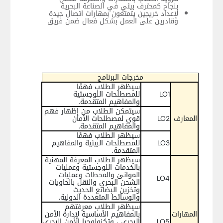
بنجاح كمحترف بيئي في الصناعة البحرية
لإعداد خريجين يتمتعون بمهارات اتصال جيدة
وقادرين على العمل بشكل فعال ضمن فريق
مخرجات البرنامج
سيظهر الطلاب فهمًا
LO1
للمصطلحات اللوجستية
والمفاهيم المتقدمة.
سيتمكن الطلاب من إظهار فهم
المعارف
LO2
قوي لمصطلحات الأمان
والمفاهيم المتقدمة.
سيظهر الطلاب فهمًا
LO3
للمصطلحات البيئية والمفاهيم
المتقدمة.
سيظهر الطلاب المعرفة المهنية
بالخدمات اللوجستية وعمليات
الموانئ والمحطات وعمليات
LO4
الشحن البحري والنقل بالحاويات
وتخزين البضائع الحديث
والوسائط المتعددة الدولية.
سيظهر الطلاب معرفتهم
المهارات
بالمفاهيم الأساسية لإدارة الأمن
LO5
البحري ، وتكنولوجيا الأمن البحري