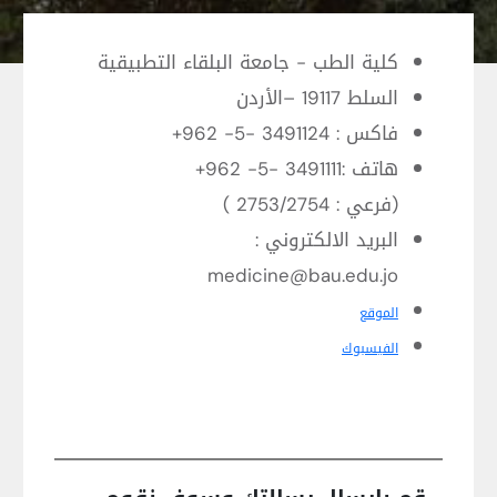
كلية الطب - جامعة البلقاء التطبيقية
السلط 19117 –الأردن
فاكس : 3491124 -5- 962+
هاتف :3491111 -5- 962+
(فرعي : 2753/2754 )
البريد الالكتروني :
medicine@bau.edu.jo
الموقع
الفيسبوك