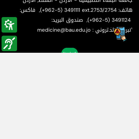
هاتف:
(+962-5) 3491111 ext.2753/2754
, فاكس:
(+962-5) 3491124
, صندوق البريد:
البريد الإلكتروني : medicine@bau.edu.jo
اتصل بنا
الكليات والعمادات
وحدة القبول والتسجيل
المراكز العلمية
الوحدات الإدارية
بوابة القبولات
الطلاب الوافدين
اتصل بنا
الرخصة
Gumroad