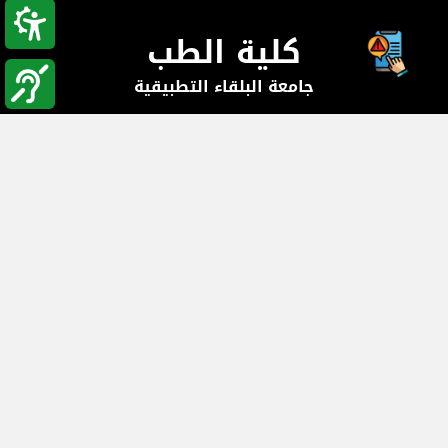
كلية الطب
جامعة البلقاء التطبيقية
جامعة البلقاء التطبيقية - الاردن - السلط, الأردن
هاتف:
(+962-5) 3491111 ext.2753/2754
, فاكس:
(+962-5) 3491124
, صندوق البريد:
البريد الإلكتروني : medicine@bau.edu.jo
اتصل بنا
الكليات والعمادات
وحدة القبول والتسجيل
المراكز العلمية
الوحدات الإدارية