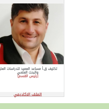
تكليف ق.أ مساعد العميد للدراسات العلي
والبحث العلمي
[رئيس القسم]
الملف الاكاديمي