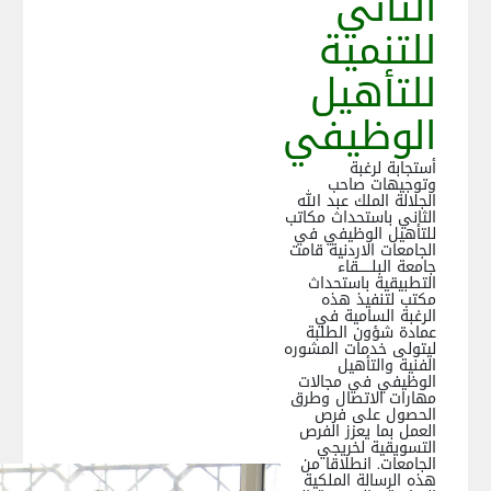
الثاني
للتنمية
للتأهيل
الوظيفي
أستجابة لرغبة
وتوجيهات صاحب
الجلالة الملك عبد الله
الثاني باستحداث مكاتب
للتأهيل الوظيفي في
الجامعات الاردنية قامت
جامعة البلــــــقاء
التطبيقية باستحداث
مكتب لتنفيذ هذه
الرغبة السامية في
عمادة شؤون الطلبة
ليتولى خدمات المشوره
الفنية والتأهيل
الوظيفي في مجالات
مهارات الاتصال وطرق
الحصول على فرص
العمل بما يعزز الفرص
التسويقية لخريجي
الجامعات. انطلاقا من
هذه الرسالة الملكية