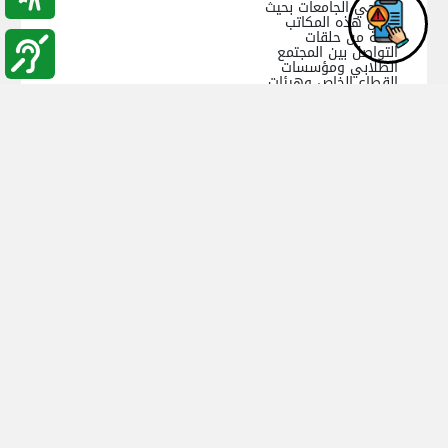
لخريجي الجامعات بحيث
تكون هذه المكاتب
حلقة من حلقات
التواصل بين المجتمع
الطلابي ومؤسسات
القطاع الخاص وهيئات
المجتمع المدني محليا
وإقليميا.
عمادة شؤون الطلبة
جامعة البلقاء التطبيقية
جامعة البلقاء التطبيقية - , الأردن
هاتف:
, فاكس:
, صندوق البريد:
البريد الإلكتروني :