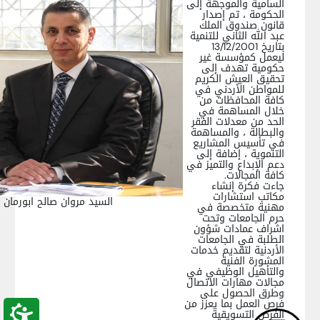
السامية والموجهة إلى
الحكومة ، تم إصدار
قانون صندوق الملك
عبد الله الثاني للتنمية
بتاريخ 13/12/2001
ليعمل كمؤسسة غير
حكومية تهدف إلى
تحقيق العيش الكريم
للمواطن الأردني في
كافة المحافظات من
خلال المساهمة في
الحد من معدلات الفقر
والبطالة ، والمساهمة
في تأسيس المشاريع
التنموية ، إضافة إلى
دعم الإبداع والتميز في
كافة المجالات.
جاءت فكرة إنشاء
مكاتب استشارات
السيد مروان صالح ابورمان
مهنية متخصصة في
حرم الجامعات وتحت
اشراف عمادات شؤون
الطلبة في الجامعات
الأردنية لتقديم خدمات
المشورة الفنية
والتأهيل الوظيفي في
مجالات مهارات الاتصال
وطرق الحصول على
فرص العمل بما يعزز من
الفرص التسويقية